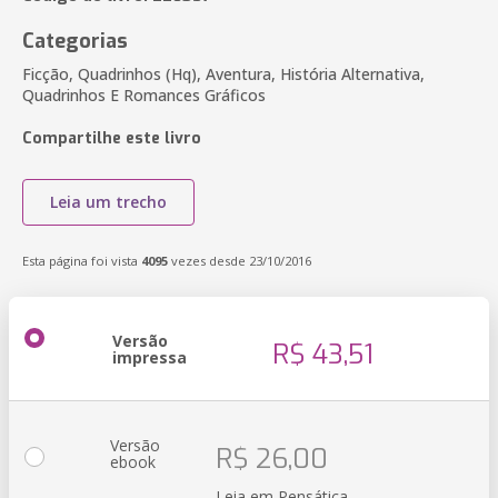
Categorias
Ficção, Quadrinhos (Hq), Aventura, História Alternativa,
Quadrinhos E Romances Gráficos
Compartilhe este livro
Leia um trecho
Esta página foi vista
4095
vezes desde 23/10/2016
Versão
R$ 43,51
impressa
Versão
R$ 26,00
ebook
Leia em Pensática