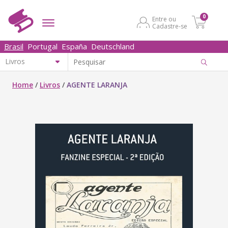
0
Entre ou
Cadastre-se
Brasil
Portugal
España
Deutschland
Home
/
Livros
/
AGENTE LARANJA