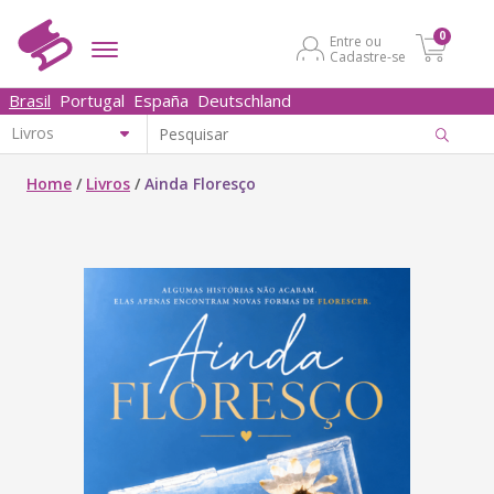
0
Entre ou
Cadastre-se
Brasil
Portugal
España
Deutschland
Home
/
Livros
/
Ainda Floresço