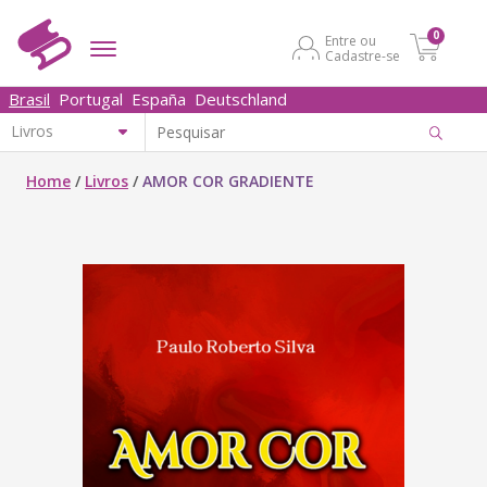
0
Entre ou
Cadastre-se
Brasil
Portugal
España
Deutschland
Home
/
Livros
/
AMOR COR GRADIENTE