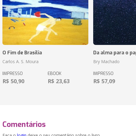
O Fim de Brasilia
Da alma para o pa
Carlos A. S. Moura
Bry Machado
IMPRESSO
EBOOK
IMPRESSO
R$ 50,90
R$ 23,63
R$ 57,09
Comentários
Faça o
login
deixe o seu comentário sobre o livro.