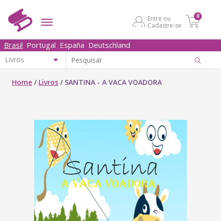
0
Entre ou
Cadastre-se
Brasil
Portugal
España
Deutschland
Home
/
Livros
/
SANTINA - A VACA VOADORA