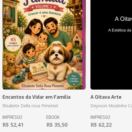
Encantos da Vidar em Família
A Oitava Arte
Elisabete Della rosa Pimentel
Deyvson Moutinho C
IMPRESSO
EBOOK
IMPRESSO
R$ 52,41
R$ 35,50
R$ 62,22