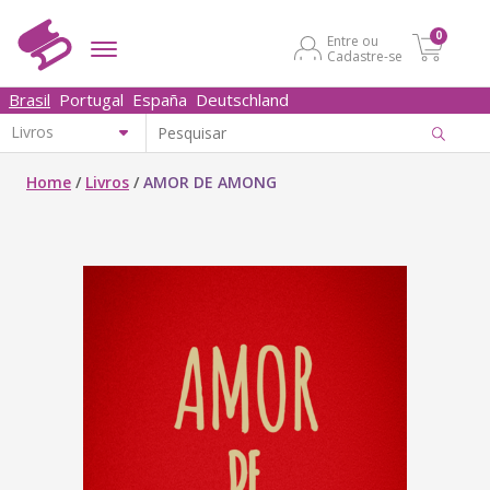
0
Entre ou
Cadastre-se
Brasil
Portugal
España
Deutschland
Home
/
Livros
/
AMOR DE AMONG