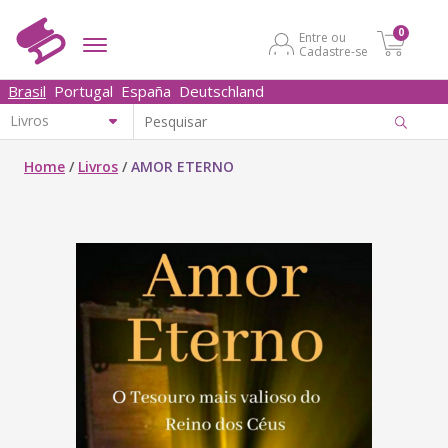
0
Entre ou
Cadastre-se
Brasil
Portugal
España
Deutschland
Home
/
Livros
/
AMOR ETERNO