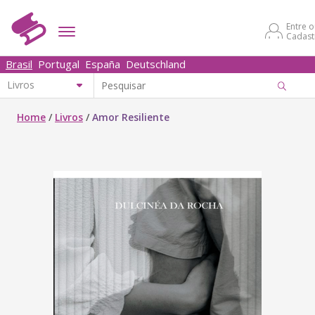
Entre 
Cadast
Brasil
Portugal
España
Deutschland
Home
/
Livros
/
Amor Resiliente