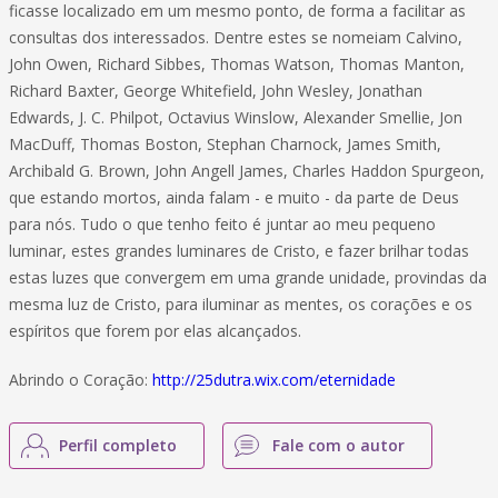
ficasse localizado em um mesmo ponto, de forma a facilitar as
consultas dos interessados. Dentre estes se nomeiam Calvino,
John Owen, Richard Sibbes, Thomas Watson, Thomas Manton,
Richard Baxter, George Whitefield, John Wesley, Jonathan
Edwards, J. C. Philpot, Octavius Winslow, Alexander Smellie, Jon
MacDuff, Thomas Boston, Stephan Charnock, James Smith,
Archibald G. Brown, John Angell James, Charles Haddon Spurgeon,
que estando mortos, ainda falam - e muito - da parte de Deus
para nós. Tudo o que tenho feito é juntar ao meu pequeno
luminar, estes grandes luminares de Cristo, e fazer brilhar todas
estas luzes que convergem em uma grande unidade, provindas da
mesma luz de Cristo, para iluminar as mentes, os corações e os
espíritos que forem por elas alcançados.
Abrindo o Coração:
http://25dutra.wix.com/eternidade
Perfil completo
Fale com o autor