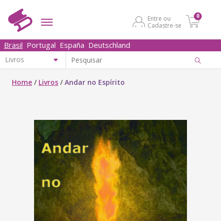
0
Entre ou
Cadastre-se
Brasil
Portugal
España
Deutschland
Home
/
Livros
/
Andar no Espírito