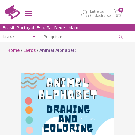
0
Entre ou
Cadastre-se
Brasil
Portugal
España
Deutschland
Home
/
Livros
/
Animal Alphabet: