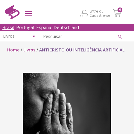
0
Entre ou
Cadastre-se
Brasil
Portugal
España
Deutschland
Home
/
Livros
/
ANTICRISTO OU INTELIGÊNCIA ARTIFICIAL