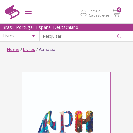
0
Entre ou
Cadastre-se
Brasil
Portugal
España
Deutschland
Home
/
Livros
/
Aphasia