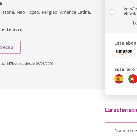
s
Versã
istoria, Não Ficção, Religião, América Latina,
ebook
L
 este livro
Este eboo
trecho
ista
1478
vezes desde 05/05/2020
Este livr
Característi
Número de