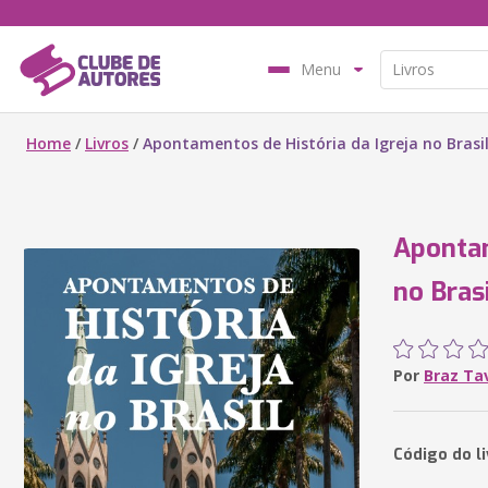
Menu
Home
/
Livros
/
Apontamentos de História da Igreja no Brasil
Apontam
no Bras
Por
Braz Ta
Código do l