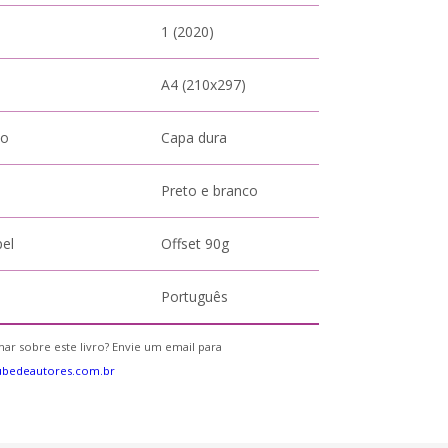
1 (2020)
A4 (210x297)
to
Capa dura
Preto e branco
pel
Offset 90g
Português
ar sobre este livro? Envie um email para
ubedeautores.com.br