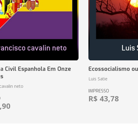
a Civil Espanhola Em Onze
Ecossocialismo ou
as
Luis Satie
cavalin neto
IMPRESSO
R$ 43,78
O
,90