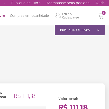
-
Publique seu livro
Acompanhe seus pedidos
Ajuda
0
Entre ou
ivro
Compras em quantidade
Cadastre-se
Publique seu livro
o
R$ 111,18
essa
Valor total:
R$ 111,18