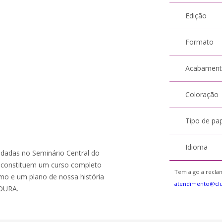
Edição
Formato
Acabamen
Coloração
Tipo de pa
Idioma
adas no Seminário Central do
o constituem um curso completo
Tem algo a reclam
umo e um plano de nossa história
atendimento@cl
DURA.