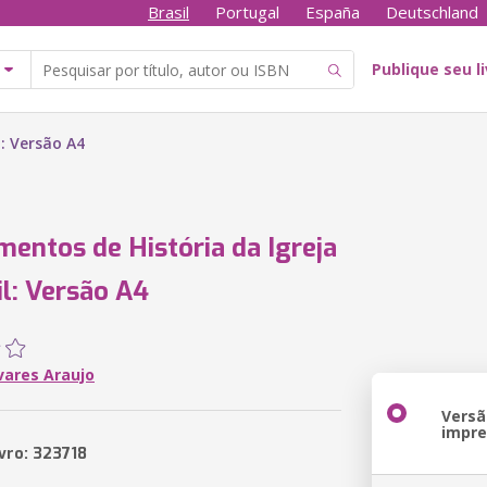
Brasil
Portugal
España
Deutschland
Publique seu l
: Versão A4
entos de História da Igreja
il: Versão A4
vares Araujo
Versã
impr
ivro: 323718