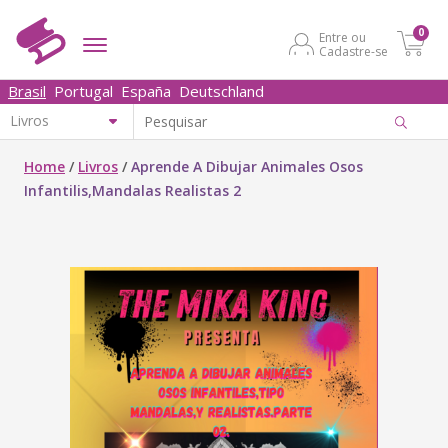
0
Entre ou
Cadastre-se
Brasil
Portugal
España
Deutschland
Home
/
Livros
/
Aprende A Dibujar Animales Osos
Infantilis,Mandalas Realistas 2