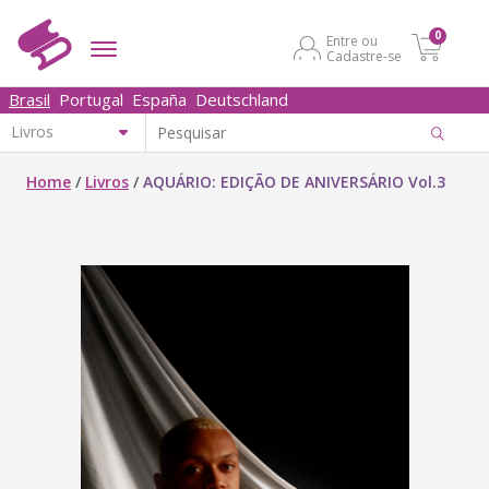
0
Entre ou
Cadastre-se
Brasil
Portugal
España
Deutschland
Home
/
Livros
/
AQUÁRIO: EDIÇÃO DE ANIVERSÁRIO Vol.3