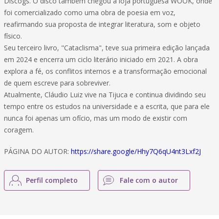
Discogs. O disco também chegou à loja portuguesa WOOK, onde
foi comercializado como uma obra de poesia em voz,
reafirmando sua proposta de integrar literatura, som e objeto
físico.
Seu terceiro livro, "Cataclisma", teve sua primeira edição lançada
em 2024 e encerra um ciclo literário iniciado em 2021. A obra
explora a fé, os conflitos internos e a transformação emocional
de quem escreve para sobreviver.
Atualmente, Cláudio Luiz vive na Tijuca e continua dividindo seu
tempo entre os estudos na universidade e a escrita, que para ele
nunca foi apenas um ofício, mas um modo de existir com
coragem.
PÁGINA DO AUTOR:
https://share.google/Hhy7Q6qU4nt3Lxf2J
Perfil completo
Fale com o autor