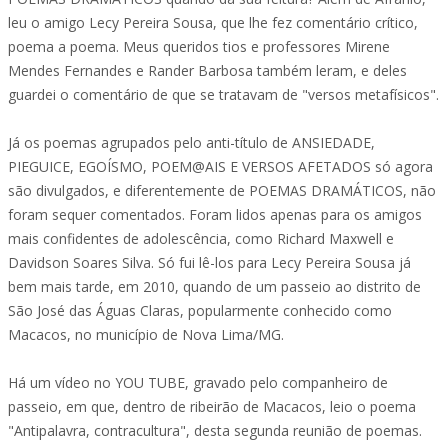
leu o amigo Lecy Pereira Sousa, que lhe fez comentário crítico,
poema a poema. Meus queridos tios e professores Mirene
Mendes Fernandes e Rander Barbosa também leram, e deles
guardei o comentário de que se tratavam de "versos metafísicos".
Já os poemas agrupados pelo anti-título de ANSIEDADE,
PIEGUICE, EGOÍSMO, POEM@AIS E VERSOS AFETADOS só agora
são divulgados, e diferentemente de POEMAS DRAMÁTICOS, não
foram sequer comentados. Foram lidos apenas para os amigos
mais confidentes de adolescência, como Richard Maxwell e
Davidson Soares Silva. Só fui lê-los para Lecy Pereira Sousa já
bem mais tarde, em 2010, quando de um passeio ao distrito de
São José das Águas Claras, popularmente conhecido como
Macacos, no município de Nova Lima/MG.
Há um vídeo no YOU TUBE, gravado pelo companheiro de
passeio, em que, dentro de ribeirão de Macacos, leio o poema
"Antipalavra, contracultura", desta segunda reunião de poemas.