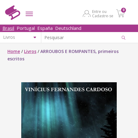
0
Entre ou
Cadastre-se
Brasil
Portugal
España
Deutschland
Home
/
Livros
/
ARROUBOS E ROMPANTES, primeiros
escritos