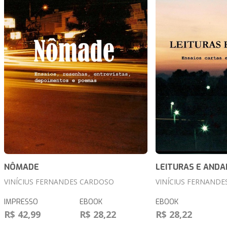
NÔMADE
LEITURAS E AND
VINÍCIUS FERNANDES CARDOSO
VINÍCIUS FERNAND
IMPRESSO
EBOOK
EBOOK
R$ 42,99
R$ 28,22
R$ 28,22