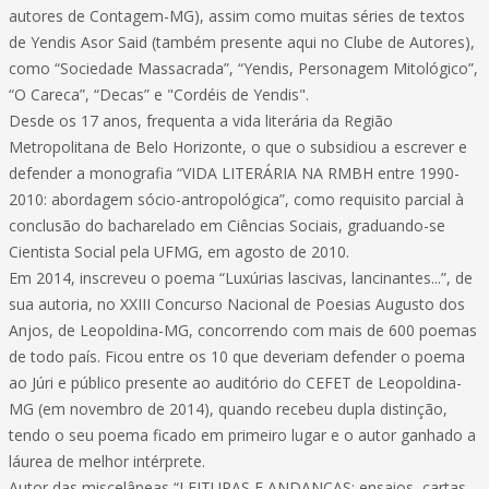
autores de Contagem-MG), assim como muitas séries de textos
de Yendis Asor Said (também presente aqui no Clube de Autores),
como “Sociedade Massacrada”, “Yendis, Personagem Mitológico”,
“O Careca”, “Decas” e "Cordéis de Yendis".
Desde os 17 anos, frequenta a vida literária da Região
Metropolitana de Belo Horizonte, o que o subsidiou a escrever e
defender a monografia “VIDA LITERÁRIA NA RMBH entre 1990-
2010: abordagem sócio-antropológica”, como requisito parcial à
conclusão do bacharelado em Ciências Sociais, graduando-se
Cientista Social pela UFMG, em agosto de 2010.
Em 2014, inscreveu o poema “Luxúrias lascivas, lancinantes...”, de
sua autoria, no XXIII Concurso Nacional de Poesias Augusto dos
Anjos, de Leopoldina-MG, concorrendo com mais de 600 poemas
de todo país. Ficou entre os 10 que deveriam defender o poema
ao Júri e público presente ao auditório do CEFET de Leopoldina-
MG (em novembro de 2014), quando recebeu dupla distinção,
tendo o seu poema ficado em primeiro lugar e o autor ganhado a
láurea de melhor intérprete.
Autor das miscelâneas “LEITURAS E ANDANÇAS: ensaios, cartas,