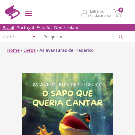
0
Entre ou
Cadastre-se
Brasil
Portugal
España
Deutschland
Home
/
Livros
/
As aventuras de Frederico