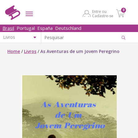
0
Entre ou
Cadastre-se
Brasil
Portugal
España
Deutschland
Home
/
Livros
/
As Aventuras de um Jovem Peregrino