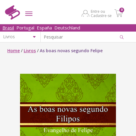
0
Entre ou
Cadastre-se
Brasil
Portugal
España
Deutschland
Home
/
Livros
/
As boas novas segundo Felipe