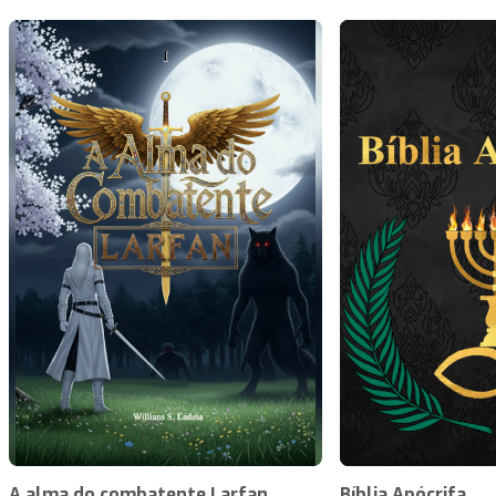
A alma do combatente Larfan
Bíblia Apócrifa