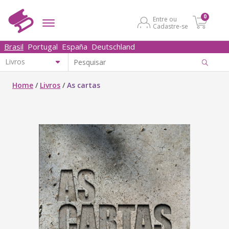
0
Entre ou
Cadastre-se
Brasil
Portugal
España
Deutschland
Home
/
Livros
/
As cartas