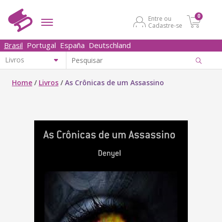
0
Entre ou
Cadastre-se
Brasil
Portugal
España
Deutschland
Home
/
Livros
/
As Crônicas de um Assassino