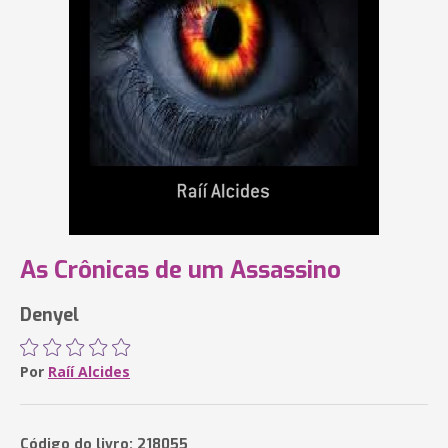
As Crônicas de um Assassino
Denyel
Por
Raíí Alcides
Código do livro: 218055