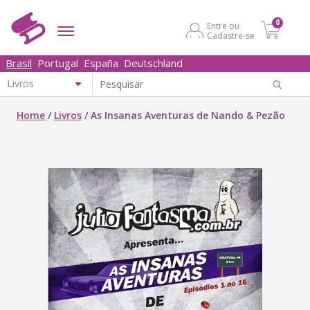
0
Entre ou
Cadastre-se
Brasil
Portugal
España
Deutschland
Home
/
Livros
/
As Insanas Aventuras de Nando & Pezão