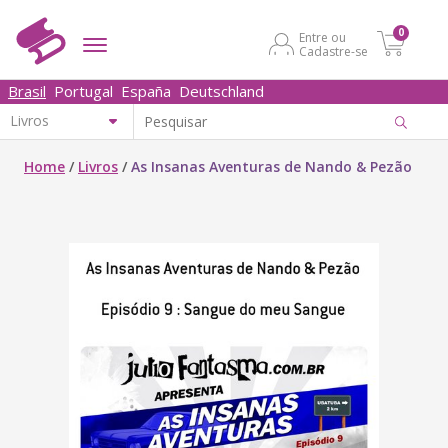
0
Entre ou
Cadastre-se
Brasil
Portugal
España
Deutschland
Home
/
Livros
/
As Insanas Aventuras de Nando & Pezão