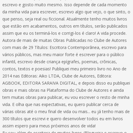
escrevo e gosto muito mesmo. Isso depende de cada momento
da minha vida para escrever, escrevo algo que vejo, o que sinto, o
que penso, seja real ou ficcional. Atualmente tenho muitos livros
que estão em acabamentos, outros em títulos, serão publicados
assim que eu os terminá-los e corrigi-los é claro! A vida procede.
Autora de mais de muitas Obras Publicadas no Clube de Autores
com mais de 29 Títulos: Escritora Contemporânea, escrevo para
vários públicos, mas meu maior forte é escrever para o público
infantil, escrevo desde criança epígrafes, poemas, crônicas,
contos, textos e poesias! Publiquei meu primeiro livro no Ano de
2014 nas Editoras: Aiko LTDA, Clube de Autores, Editora:
AGBOOK, EDITORA SARAIVA DIGITAL, e depois disso eu publiquei
obras e mais obras na Plataforma do Clube de Autores e ainda
tem muitas obras para publicar, eu vou escrever o resto de minha
vida. E olha que nas expectativas, eu quero publicar cerca de
várias obras até o meu final de vida ou mais... eu já tenho mais de
300 títulos que escrevi e quero desenvolver todos eu em livros
assim espero para meus próximos anos de vida!
Eu sou além de escritora de muitos livros /Blogueira e escrevo o