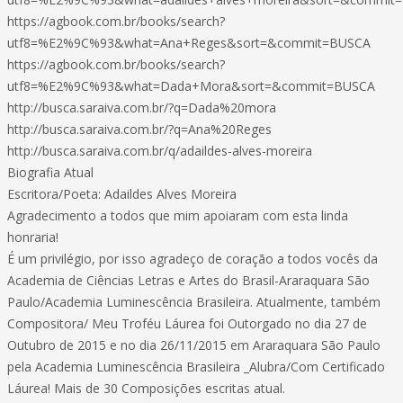
https://agbook.com.br/books/search?
utf8=%E2%9C%93&what=Ana+Reges&sort=&commit=BUSCA
https://agbook.com.br/books/search?
utf8=%E2%9C%93&what=Dada+Mora&sort=&commit=BUSCA
http://busca.saraiva.com.br/?q=Dada%20mora
http://busca.saraiva.com.br/?q=Ana%20Reges
http://busca.saraiva.com.br/q/adaildes-alves-moreira
Biografia Atual
Escritora/Poeta: Adaildes Alves Moreira
Agradecimento a todos que mim apoiaram com esta linda
honraria!
É um privilégio, por isso agradeço de coração a todos vocês da
Academia de Ciências Letras e Artes do Brasil-Araraquara São
Paulo/Academia Luminescência Brasileira. Atualmente, também
Compositora/ Meu Troféu Láurea foi Outorgado no dia 27 de
Outubro de 2015 e no dia 26/11/2015 em Araraquara São Paulo
pela Academia Luminescência Brasileira _Alubra/Com Certificado
Láurea! Mais de 30 Composições escritas atual.