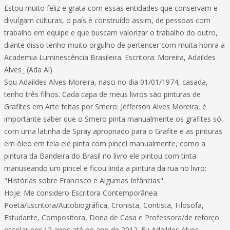
Estou muito feliz e grata com essas entidades que conservam e
divulgam culturas, o país é construído assim, de pessoas com
trabalho em equipe e que buscam valorizar o trabalho do outro,
diante disso tenho muito orgulho de pertencer com muita honra a
Academia Luminescência Brasileira. Escritora: Moreira, Adaildes
Alves_ (Ada Al).
Sou Adaildes Alves Moreira, nasci no dia 01/01/1974, casada,
tenho três filhos. Cada capa de meus livros são pinturas de
Grafites em Arte feitas por Smero: Jefferson Alves Moreira, é
importante saber que o Smero pinta manualmente os grafites só
com uma latinha de Spray apropriado para o Grafite e as pinturas
em óleo em tela ele pinta com pincel manualmente, como a
pintura da Bandeira do Brasil no livro ele pintou com tinta
manuseando um pincel e ficou linda a pintura da rua no livro:
"Histórias sobre Francisco e Algumas Infâncias" .
Hoje: Me considero Escritora Contemporânea:
Poeta/Escritora/Autobiográfica, Cronista, Contista, Filosofa,
Estudante, Compositora, Dona de Casa e Professora/de reforço
escolar por 12 anos até no ano de 2012. Eu Adaildes Alves