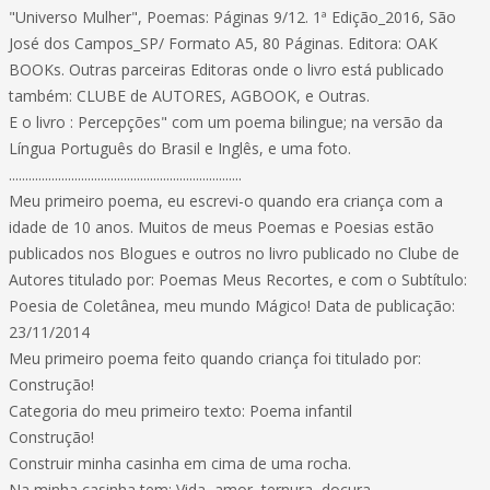
"Universo Mulher", Poemas: Páginas 9/12. 1ª Edição_2016, São
José dos Campos_SP/ Formato A5, 80 Páginas. Editora: OAK
BOOKs. Outras parceiras Editoras onde o livro está publicado
também: CLUBE de AUTORES, AGBOOK, e Outras.
E o livro : Percepções" com um poema bilingue; na versão da
Língua Português do Brasil e Inglês, e uma foto.
.......................................................................
Meu primeiro poema, eu escrevi-o quando era criança com a
idade de 10 anos. Muitos de meus Poemas e Poesias estão
publicados nos Blogues e outros no livro publicado no Clube de
Autores titulado por: Poemas Meus Recortes, e com o Subtítulo:
Poesia de Coletânea, meu mundo Mágico! Data de publicação:
23/11/2014
Meu primeiro poema feito quando criança foi titulado por:
Construção!
Categoria do meu primeiro texto: Poema infantil
Construção!
Construir minha casinha em cima de uma rocha.
Na minha casinha tem: Vida, amor, ternura, doçura,