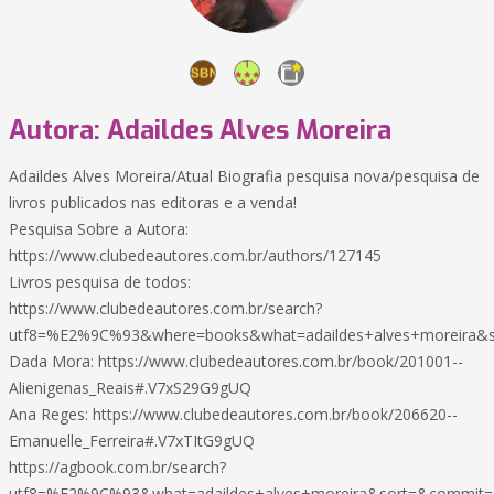
Autora: Adaildes Alves Moreira
Adaildes Alves Moreira/Atual Biografia pesquisa nova/pesquisa de
livros publicados nas editoras e a venda!
Pesquisa Sobre a Autora:
https://www.clubedeautores.com.br/authors/127145
Livros pesquisa de todos:
https://www.clubedeautores.com.br/search?
utf8=%E2%9C%93&where=books&what=adaildes+alves+moreira&so
Dada Mora: https://www.clubedeautores.com.br/book/201001--
Alienigenas_Reais#.V7xS29G9gUQ
Ana Reges: https://www.clubedeautores.com.br/book/206620--
Emanuelle_Ferreira#.V7xTItG9gUQ
https://agbook.com.br/search?
utf8=%E2%9C%93&what=adaildes+alves+moreira&sort=&commit