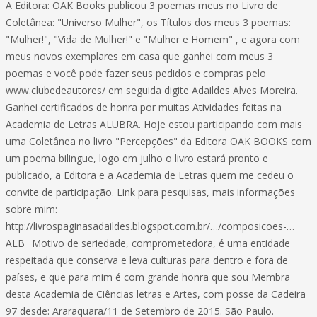
A Editora: OAK Books publicou 3 poemas meus no Livro de
Coletânea: "Universo Mulher", os Títulos dos meus 3 poemas:
"Mulher!", "Vida de Mulher!" e "Mulher e Homem" , e agora com
meus novos exemplares em casa que ganhei com meus 3
poemas e você pode fazer seus pedidos e compras pelo
www.clubedeautores/ em seguida digite Adaildes Alves Moreira.
Ganhei certificados de honra por muitas Atividades feitas na
Academia de Letras ALUBRA. Hoje estou participando com mais
uma Coletânea no livro "Percepções" da Editora OAK BOOKS com
um poema bilingue, logo em julho o livro estará pronto e
publicado, a Editora e a Academia de Letras quem me cedeu o
convite de participação. Link para pesquisas, mais informações
sobre mim:
http://livrospaginasadaildes.blogspot.com.br/…/composicoes-…
ALB_ Motivo de seriedade, comprometedora, é uma entidade
respeitada que conserva e leva culturas para dentro e fora de
países, e que para mim é com grande honra que sou Membra
desta Academia de Ciências letras e Artes, com posse da Cadeira
97 desde: Araraquara/11 de Setembro de 2015. São Paulo.