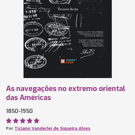
As navegações no extremo oriental
das Américas
1850-1950
Por
Ticiano Vanderlei de Siqueira Alves