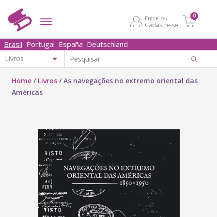
0
Entre ou
Cadastre-se
Brasil
Portugal
España
Deutschland
Home
/
Livros
/
As navegações no extremo oriental das
Américas