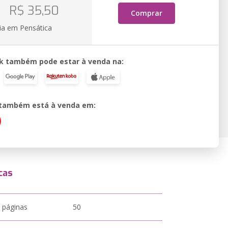
o
R$ 35,50
Comprar
ia em Pensática
k também pode estar à venda na:
o também está à venda em:
cas
 páginas
50