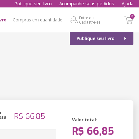
-
Publique seu livro
Acompanhe seus pedidos
Ajuda
0
Entre ou
ivro
Compras em quantidade
Cadastre-se
Publique seu livro
o
R$ 66,85
ssa
Valor total:
R$ 66,85