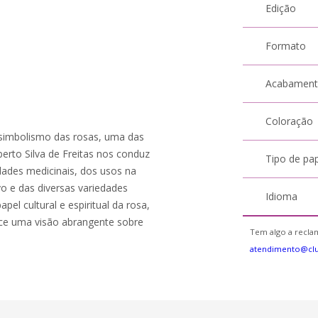
Edição
Formato
Acabamen
Coloração
 simbolismo das rosas, uma das
erto Silva de Freitas nos conduz
Tipo de pa
dades medicinais, dos usos na
ivo e das diversas variedades
Idioma
el cultural e espiritual da rosa,
ece uma visão abrangente sobre
Tem algo a reclam
atendimento@cl