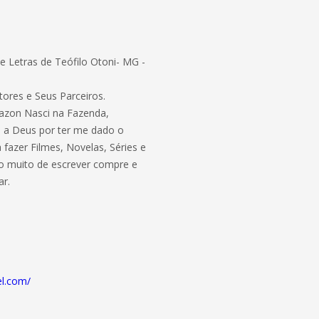
 Letras de Teófilo Otoni- MG -
tores e Seus Parceiros.
azon Nasci na Fazenda,
o a Deus por ter me dado o
 fazer Filmes, Novelas, Séries e
to muito de escrever compre e
ar.
.
el.com/