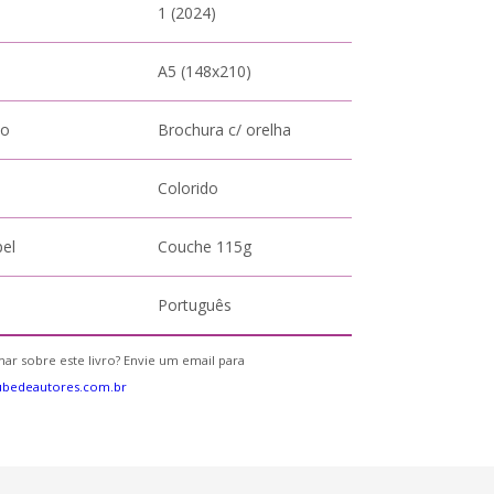
1 (2024)
A5 (148x210)
to
Brochura c/ orelha
Colorido
pel
Couche 115g
Português
ar sobre este livro? Envie um email para
ubedeautores.com.br