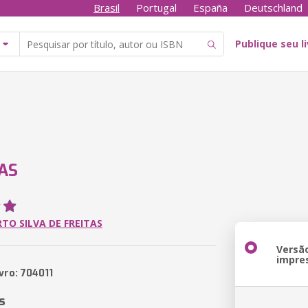
Brasil
Portugal
España
Deutschland
Publique seu l
AS
RTO SILVA DE FREITAS
Versã
impre
vro: 704011
s