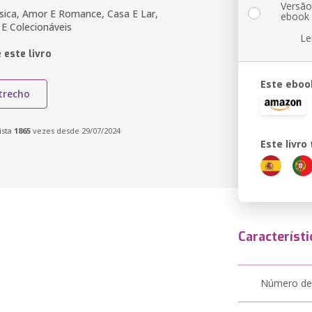
Versã
ssica, Amor E Romance, Casa E Lar,
ebook
 E Colecionáveis
Le
 este livro
Este eboo
trecho
ista
1865
vezes desde 29/07/2024
Este livr
Característi
Número de