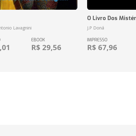
O Livro Dos Mistér
tonio Lavagnini
J.P Doná
O
EBOOK
IMPRESSO
,01
R$ 29,56
R$ 67,96