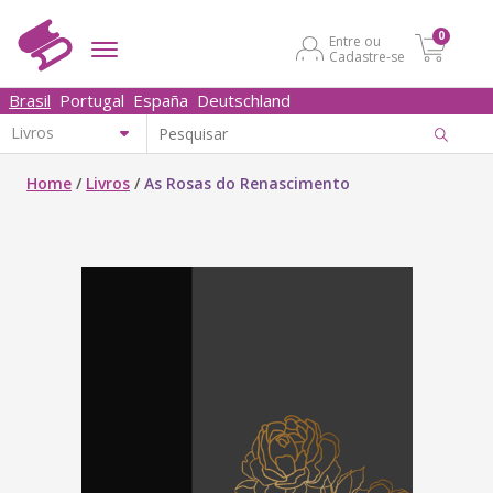
0
Entre ou
Cadastre-se
Brasil
Portugal
España
Deutschland
Home
/
Livros
/
As Rosas do Renascimento