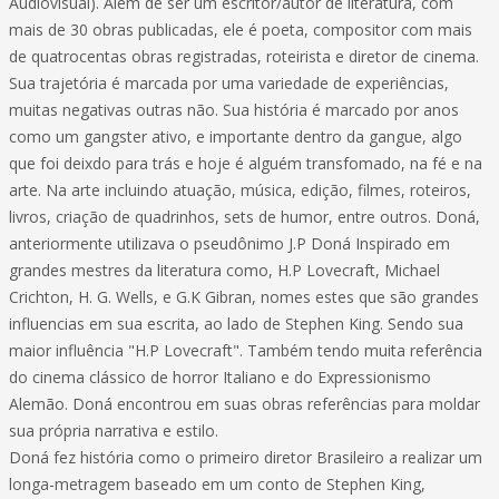
Audiovisual). Além de ser um escritor/autor de literatura, com
mais de 30 obras publicadas, ele é poeta, compositor com mais
de quatrocentas obras registradas, roteirista e diretor de cinema.
Sua trajetória é marcada por uma variedade de experiências,
muitas negativas outras não. Sua história é marcado por anos
como um gangster ativo, e importante dentro da gangue, algo
que foi deixdo para trás e hoje é alguém transfomado, na fé e na
arte. Na arte incluindo atuação, música, edição, filmes, roteiros,
livros, criação de quadrinhos, sets de humor, entre outros. Doná,
anteriormente utilizava o pseudônimo J.P Doná Inspirado em
grandes mestres da literatura como, H.P Lovecraft, Michael
Crichton, H. G. Wells, e G.K Gibran, nomes estes que são grandes
influencias em sua escrita, ao lado de Stephen King. Sendo sua
maior influência "H.P Lovecraft". Também tendo muita referência
do cinema clássico de horror Italiano e do Expressionismo
Alemão. Doná encontrou em suas obras referências para moldar
sua própria narrativa e estilo.
Doná fez história como o primeiro diretor Brasileiro a realizar um
longa-metragem baseado em um conto de Stephen King,