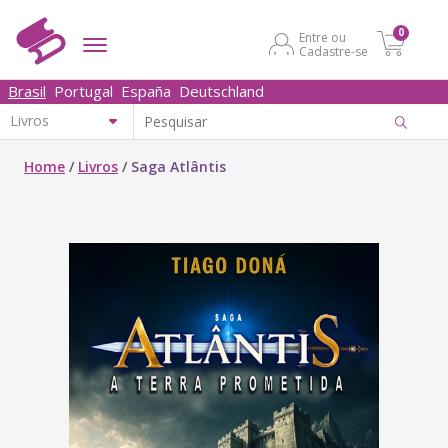
0
Entre ou
Cadastre-se
Brasil
Portugal
España
Deutschland
Home
/
Livros
/
Saga Atlântis