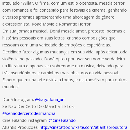
intitulado "Willa". O filme, com um estilo oitentista, mescla terror
com romance e foi concebido para festivais de cinema, ganhando
diversos prêmios apresentando uma abordagem de gênero
expressionista, Road Movie e Romantic Horror.
Em sua jornada musical, Doná mescla amor, protesto, poemas e
histórias pessoais em suas letras, criando composições que
ressoam com uma variedade de emoções e experiências.
Decidindo fazer algumas mudanças em sua vida, após deixar toda
violência no passado, Doná optou por usar seu nome verdadeiro
na literatura e apenas seu sobrenome na música, deixando para
trás pseudônimos e caminhos mais obscuros da vida pessoal.
Espero que minha arte divirta a todos, e os transfiram para outros
mundos!
Doná Instagram:
@tiagodona_art
Se Não Der Certo DesMancha TikTok:
@senaodercertodesmancha
Cine Falando instagram:
@CineFalando
Atlantis Produções:
http://cinetattoo.wixsite.com/atlantisprodutora