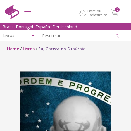
0
Entre ou
Cadastre-se
Brasil
Portugal
España
Deutschland
Home
/
Livros
/
Eu, Careca do Subúrbio