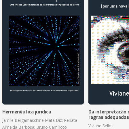
Hermenêutica jurídica
Da interpretação c
regras adequadas
Jamile Bergamaschine Mata Diz; Renata
Viviane Séllos
Almeida Barbosa; Bruno Camilloto