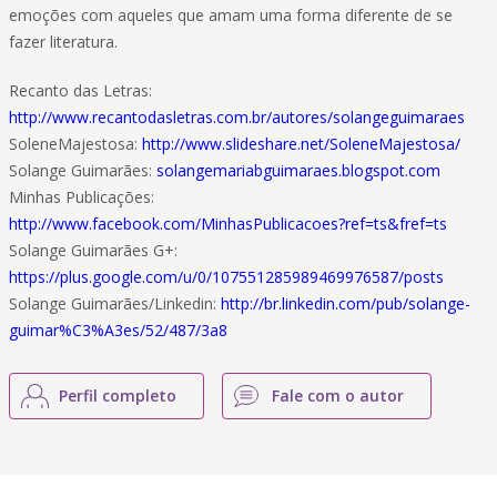
emoções com aqueles que amam uma forma diferente de se
fazer literatura.
Recanto das Letras:
http://www.recantodasletras.com.br/autores/solangeguimaraes
SoleneMajestosa:
http://www.slideshare.net/SoleneMajestosa/
Solange Guimarães:
solangemariabguimaraes.blogspot.com
Minhas Publicações:
http://www.facebook.com/MinhasPublicacoes?ref=ts&fref=ts
Solange Guimarães G+:
https://plus.google.com/u/0/107551285989469976587/posts
Solange Guimarães/Linkedin:
http://br.linkedin.com/pub/solange-
guimar%C3%A3es/52/487/3a8
Perfil completo
Fale com o autor