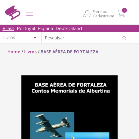
0
Entre ou
Cadastre-se
Brasil
Portugal
España
Deutschland
Home
/
Livros
/
BASE AÉREA DE FORTALEZA