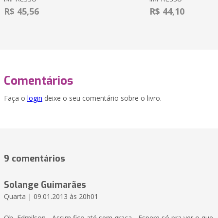
R$ 45,56
R$ 44,10
Comentários
Faça o
login
deixe o seu comentário sobre o livro.
9 comentários
Solange Guimarães
Quarta | 09.01.2013 às 20h01
Oh, Edmilson... Assim fico até sem graça... Espere só pra ver o que