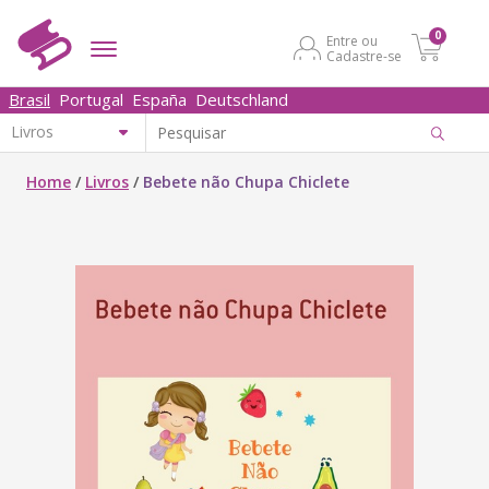
0
Entre ou
Cadastre-se
Brasil
Portugal
España
Deutschland
Home
/
Livros
/
Bebete não Chupa Chiclete