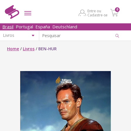
0
Entre ou
Cadastre-se
Brasil
Portugal
España
Deutschland
Home
/
Livros
/
BEN-HUR