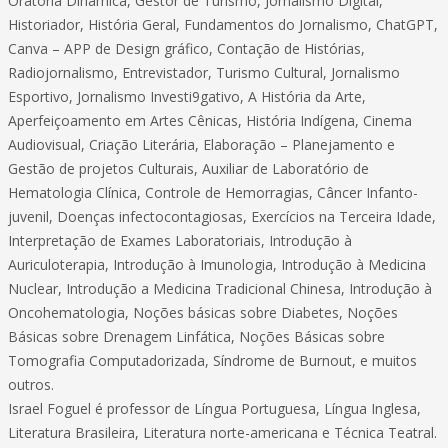
Oratória Dinâmica, Gestor de Turismo, Jornalismo Digital,
Historiador, História Geral, Fundamentos do Jornalismo, ChatGPT,
Canva – APP de Design gráfico, Contação de Histórias,
Radiojornalismo, Entrevistador, Turismo Cultural, Jornalismo
Esportivo, Jornalismo Investi9gativo, A História da Arte,
Aperfeiçoamento em Artes Cênicas, História Indígena, Cinema
Audiovisual, Criação Literária, Elaboração – Planejamento e
Gestão de projetos Culturais, Auxiliar de Laboratório de
Hematologia Clínica, Controle de Hemorragias, Câncer Infanto-
juvenil, Doenças infectocontagiosas, Exercícios na Terceira Idade,
Interpretação de Exames Laboratoriais, Introdução à
Auriculoterapia, Introdução à Imunologia, Introdução à Medicina
Nuclear, Introdução a Medicina Tradicional Chinesa, Introdução à
Oncohematologia, Noções básicas sobre Diabetes, Noções
Básicas sobre Drenagem Linfática, Noções Básicas sobre
Tomografia Computadorizada, Síndrome de Burnout, e muitos
outros.
Israel Foguel é professor de Língua Portuguesa, Língua Inglesa,
Literatura Brasileira, Literatura norte-americana e Técnica Teatral.