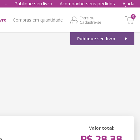
-
Publique seu livro
Acompanhe seus pedidos
Ajuda
0
Entre ou
ivro
Compras em quantidade
Cadastre-se
Publique seu livro
Valor total:
R$ 28,38
o