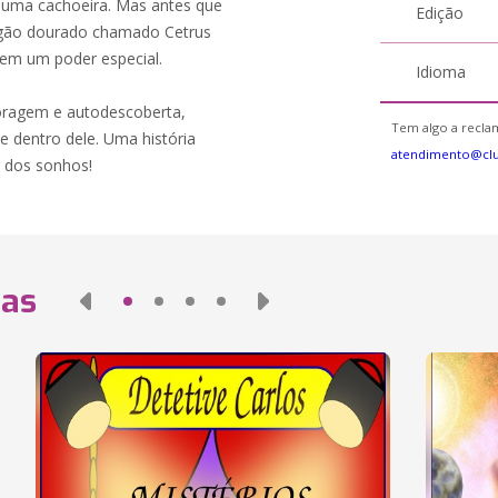
 uma cachoeira. Mas antes que
Edição
agão dourado chamado Cetrus
tem um poder especial.
Idioma
oragem e autodescoberta,
Tem algo a reclam
 dentro dele. Uma história
atendimento@cl
 dos sonhos!
das