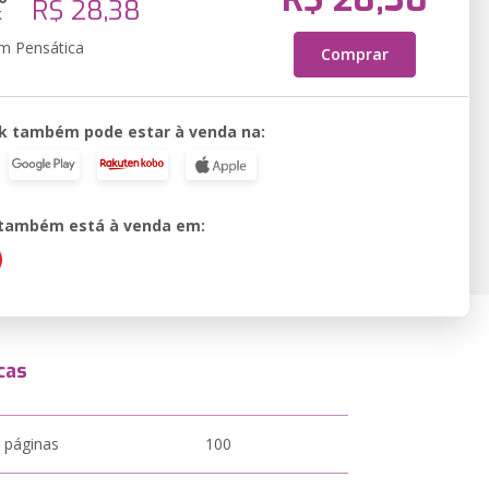
R$ 28,38
k
em Pensática
Comprar
k também pode estar à venda na:
o também está à venda em:
cas
 páginas
100