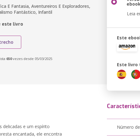
eboo
fica E Fantasia, Aventureiros E Exploradores,
lismo Fantástico, Infantil
Leia 
 este livro
Este eboo
trecho
ista
650
vezes desde 05/03/2025
Este livr
Característi
delicadas e um espírito
Número de
oresta encantada, ele encontra