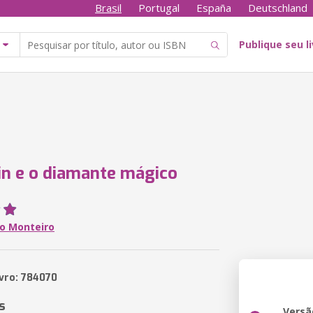
Brasil
Portugal
España
Deutschland
Publique seu l
n e o diamante mágico
o Monteiro
ivro: 784070
s
Versã