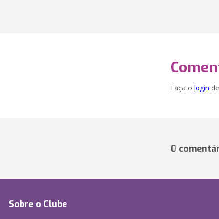
Coment
Faça o
login
dei
0 comentár
Sobre o Clube