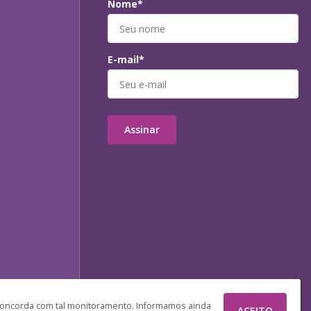
Nome*
E-mail*
Assinar
 concorda com tal monitoramento. Informamos ainda
ACEITO