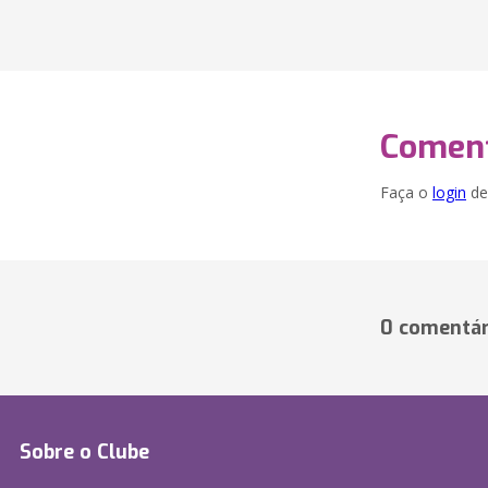
Coment
Faça o
login
dei
0 comentár
Sobre o Clube