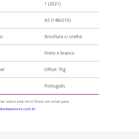
1 (2021)
A5 (148x210)
to
Brochura c/ orelha
Preto e branco
pel
Offset 75g
Português
ar sobre este livro? Envie um email para
ubedeautores.com.br