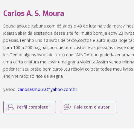
Carlos A. S. Moura
Soubaiano,de Itabuna,com 65 anos e 48 de luta na vida maravilhos
ideias.Saber da existencia desse site foi muito bom,Ja ecriv 23 liv
poesias.Tennho uns 10 livros de texto,contos e auto-ajuda hoje t
com 100 a 200 paginas,porque tem custos e as pessoas desde que
ler..Tenho alguns livros de texto que "AINDA"nao pude fazer uma r
uma certa criatura me levar uma grana violenta.Assim vendo minha 
poder ter seu praso bem curto ,eu resolvi colocar todos meu livros
endinheirado,só rico de alegria
yahoo:
carlosasmoura@yahoo.com.br
Perfil completo
Fale com o autor