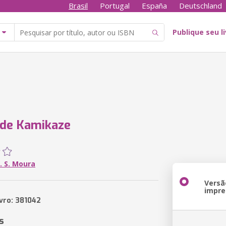
Brasil
Portugal
España
Deutschland
Publique seu l
 de Kamikaze
. S. Moura
Versã
impre
ivro: 381042
s