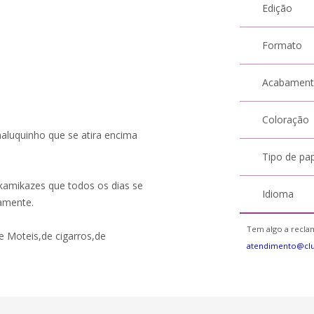
Edição
Formato
Acabamen
Coloração
luquinho que se atira encima
Tipo de pa
amikazes que todos os dias se
Idioma
iamente.
Tem algo a reclam
e Moteis,de cigarros,de
atendimento@cl