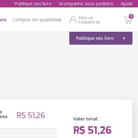
-
Publique seu livro
Acompanhe seus pedidos
Ajuda
0
Entre ou
ivro
Compras em quantidade
Cadastre-se
Publique seu livro
o
R$ 51,26
ssa
Valor total:
R$ 51,26