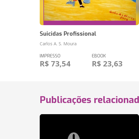
Suicidas Profissional
Carlos A. S. Moura
IMPRESSO
EBOOK
R$ 73,54
R$ 23,63
Publicações relaciona