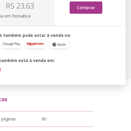
o
R$ 23,63
Comprar
ia em Pensática
k também pode estar à venda na:
o também está à venda em:
cas
 páginas
80