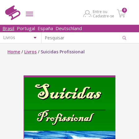
0
Entre ou
Cadastre-se
Brasil
Portugal
España
Deutschland
Home
/
Livros
/
Suicidas Profissional