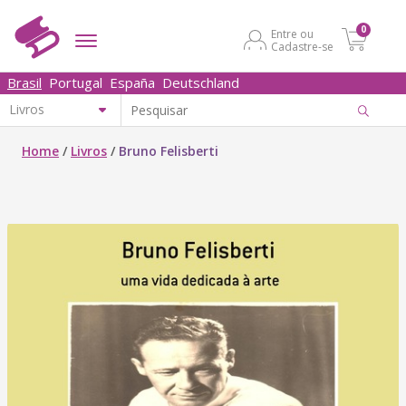
0
Entre ou
Cadastre-se
Brasil
Portugal
España
Deutschland
Home
/
Livros
/
Bruno Felisberti