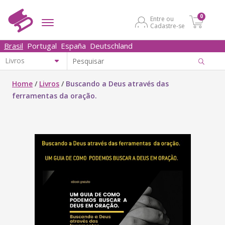
0
Entre ou
Cadastre-se
Brasil
Portugal
España
Deutschland
Home
/
Livros
/
Buscando a Deus através das
ferramentas da oração.