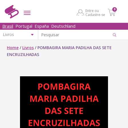
0
Entre ou
Cadastre-se
Brasil
Portugal
España
Deutschland
Home
/
Livros
/
POMBAGIRA MARIA PADILHA DAS SETE
ENCRUZILHADAS