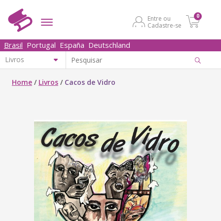
0
Entre ou
Cadastre-se
Brasil
Portugal
España
Deutschland
Home
/
Livros
/
Cacos de Vidro