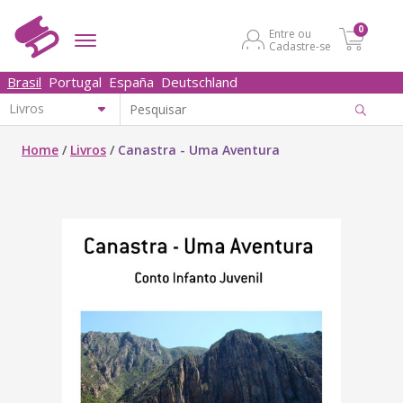
0
Entre ou
Cadastre-se
Brasil
Portugal
España
Deutschland
Home
/
Livros
/
Canastra - Uma Aventura