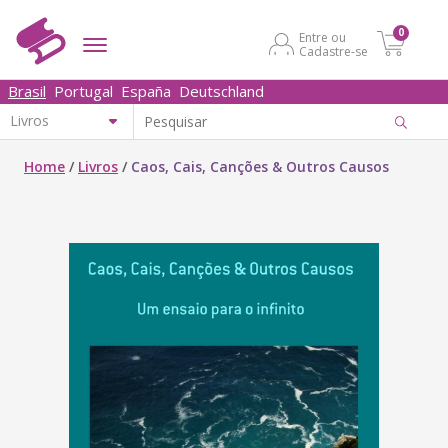
0
Entre ou
Cadastre-se
Brasil
Portugal
España
Deutschland
Home
/
Livros
/
Caos, Cais, Canções & Outros Causos