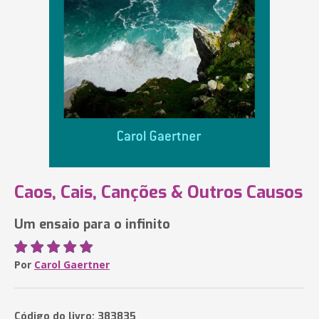
Caos, Cais, Canções & Outros Causos
Um ensaio para o infinito
Por
Carol Gaertner
Código do livro: 383835