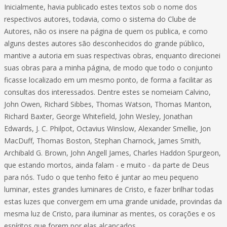
Inicialmente, havia publicado estes textos sob o nome dos
respectivos autores, todavia, como o sistema do Clube de
Autores, não os insere na página de quem os publica, e como
alguns destes autores são desconhecidos do grande público,
mantive a autoria em suas respectivas obras, enquanto direcionei
suas obras para a minha página, de modo que todo o conjunto
ficasse localizado em um mesmo ponto, de forma a facilitar as
consultas dos interessados. Dentre estes se nomeiam Calvino,
John Owen, Richard Sibbes, Thomas Watson, Thomas Manton,
Richard Baxter, George Whitefield, John Wesley, Jonathan
Edwards, J. C. Philpot, Octavius Winslow, Alexander Smellie, Jon
MacDuff, Thomas Boston, Stephan Charnock, James Smith,
Archibald G. Brown, John Angell James, Charles Haddon Spurgeon,
que estando mortos, ainda falam - e muito - da parte de Deus
para nós. Tudo o que tenho feito é juntar ao meu pequeno
luminar, estes grandes luminares de Cristo, e fazer brilhar todas
estas luzes que convergem em uma grande unidade, provindas da
mesma luz de Cristo, para iluminar as mentes, os corações e os
espíritos que forem por elas alcançados.