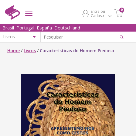
0
Entre ou
Cadastre-se
Brasil
Portugal
España
Deutschland
Home
/
Livros
/
Características do Homem Piedoso