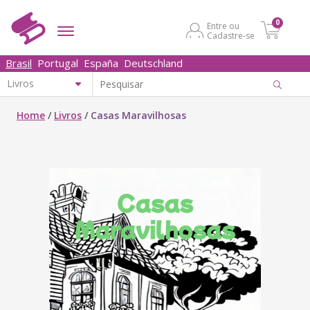
0
Entre ou
Cadastre-se
Brasil
Portugal
España
Deutschland
Home
/
Livros
/
Casas Maravilhosas