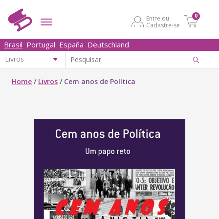
0
Entre ou
Cadastre-se
Brasil
Portugal
España
Deutschland
Home
/
Livros
/
Cem anos de Política