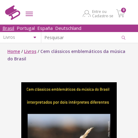
0
Entre ou
Cadastre-se
Brasil
Portugal
España
Deutschland
Home
/
Livros
/
Cem clássicos emblemáticos da música
do Brasil