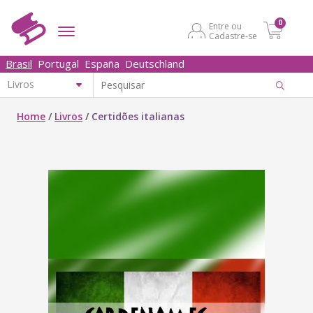
0
Entre ou
Cadastre-se
Brasil
Portugal
España
Deutschland
Home
/
Livros
/
Certidões italianas