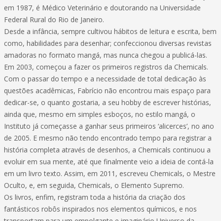
em 1987, é Médico Veterinário e doutorando na Universidade
Federal Rural do Rio de Janeiro.
Desde a infância, sempre cultivou hábitos de leitura e escrita, bem
como, habilidades para desenhar; confeccionou diversas revistas
amadoras no formato mangá, mas nunca chegou a publicá-las.
Em 2003, começou a fazer os primeiros registros da Chemicals.
Com o passar do tempo e a necessidade de total dedicação às
questões acadêmicas, Fabrício não encontrou mais espaço para
dedicar-se, o quanto gostaria, a seu hobby de escrever histórias,
ainda que, mesmo em simples esboços, no estilo mangá, o
Instituto já começasse a ganhar seus primeiros ‘alicerces’, no ano
de 2005. E mesmo não tendo encontrado tempo para registrar a
história completa através de desenhos, a Chemicals continuou a
evoluir em sua mente, até que finalmente veio a ideia de contá-la
em um livro texto. Assim, em 2011, escreveu Chemicals, o Mestre
Oculto, e, em seguida, Chemicals, o Elemento Supremo.
Os livros, enfim, registram toda a história da criação dos
fantásticos robôs inspirados nos elementos químicos, e nos
transportam para um empolgante e imaginário Universo da