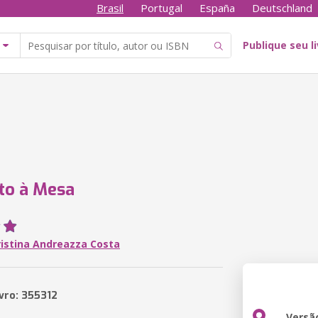
Brasil
Portugal
España
Deutschland
Publique seu l
to à Mesa
ristina Andreazza Costa
ivro: 355312
Versã