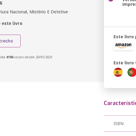
s
impre
atura Nacional, Mistério E Detetive
 este livro
Este livro
trecho
ista
4186
vezes desde 20/01/2021
Este livr
Característi
ISBN