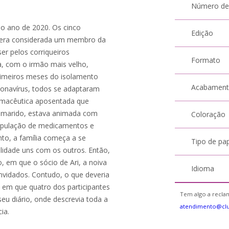
Número de
 do ano de 2020. Os cinco
Edição
m era considerada um membro da
ser pelos corriqueiros
Formato
a, com o irmão mais velho,
primeiros meses do isolamento
Acabamen
ronavírus, todos se adaptaram
farmacêutica aposentada que
 marido, estava animada com
Coloração
nipulação de medicamentos e
nto, a família começa a se
Tipo de pa
ilidade uns com os outros. Então,
, em que o sócio de Ari, a noiva
Idioma
vidados. Contudo, o que deveria
, em que quatro dos participantes
Tem algo a reclam
eu diário, onde descrevia toda a
atendimento@cl
ia.