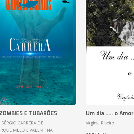
ZOMBIES E TUBARÕES
Um dia ..... o Amor
 SÉRGIO CARRÉRA DE
Virgínia Ribeiro
RQUE MELO E VALENTINA