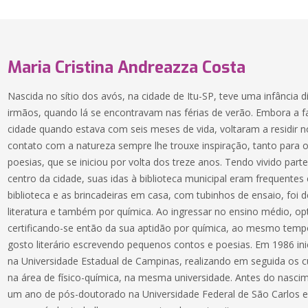
Maria Cristina Andreazza Costa
Nascida no sítio dos avós, na cidade de Itu-SP, teve uma infância d
irmãos, quando lá se encontravam nas férias de verão. Embora a f
cidade quando estava com seis meses de vida, voltaram a residir no
contato com a natureza sempre lhe trouxe inspiração, tanto para o
poesias, que se iniciou por volta dos treze anos. Tendo vivido par
centro da cidade, suas idas à biblioteca municipal eram frequentes e
biblioteca e as brincadeiras em casa, com tubinhos de ensaio, foi
literatura e também por química. Ao ingressar no ensino médio, op
certificando-se então da sua aptidão por química, ao mesmo tem
gosto literário escrevendo pequenos contos e poesias. Em 1986 in
na Universidade Estadual de Campinas, realizando em seguida os 
na área de físico-química, na mesma universidade. Antes do nascime
um ano de pós-doutorado na Universidade Federal de São Carlos e