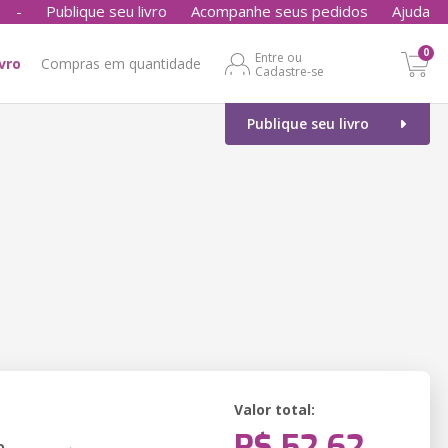
-
Publique seu livro
Acompanhe seus pedidos
Ajuda
0
Entre ou
ivro
Compras em quantidade
Cadastre-se
Publique seu livro
Valor total:
R$ 52,62
o