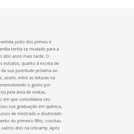
ivertida junto dos primos e
amília tenha se mudado para a
 sítio anos mais tarde. O
s estudos, quanto à escrita de
te da sua juventude próxima ao
, assim, entre as leituras na
 desenvolvendo o gosto por
tou pela área de exatas,
po em que consolidava seu
iciou sua graduação em química,
cursos de mestrado e doutorado
nto do primeiro filho, concluiu
 outros dois na Unicamp. Após