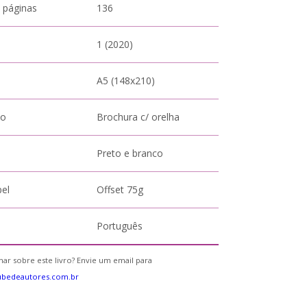
 páginas
136
1 (2020)
A5 (148x210)
to
Brochura c/ orelha
Preto e branco
pel
Offset 75g
Português
ar sobre este livro? Envie um email para
ubedeautores.com.br