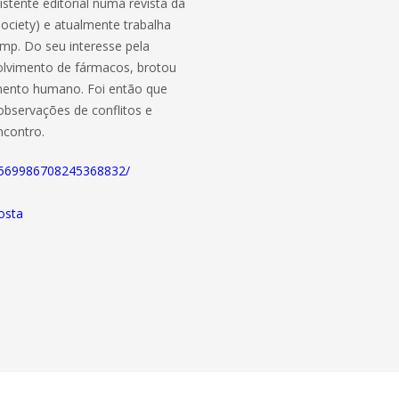
tente editorial numa revista da
Society) e atualmente trabalha
mp. Do seu interesse pela
volvimento de fármacos, brotou
amento humano. Foi então que
observações de conflitos e
ncontro.
y:6569986708245368832/
osta