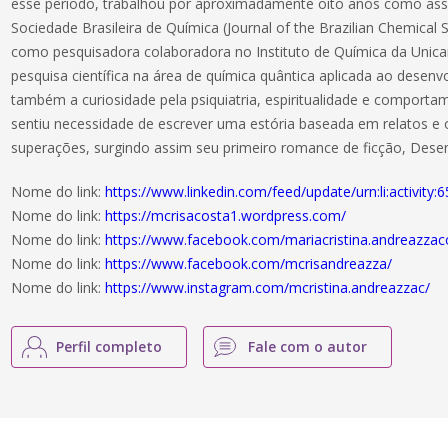
esse período, trabalhou por aproximadamente oito anos como assis
Sociedade Brasileira de Química (Journal of the Brazilian Chemical 
como pesquisadora colaboradora no Instituto de Química da Unica
pesquisa científica na área de química quântica aplicada ao desen
também a curiosidade pela psiquiatria, espiritualidade e comport
sentiu necessidade de escrever uma estória baseada em relatos e 
superações, surgindo assim seu primeiro romance de ficção, Dese
Nome do link:
https://www.linkedin.com/feed/update/urn:li:activit
Nome do link:
https://mcrisacosta1.wordpress.com/
Nome do link:
https://www.facebook.com/mariacristina.andreazzac
Nome do link:
https://www.facebook.com/mcrisandreazza/
Nome do link:
https://www.instagram.com/mcristina.andreazzac/
Perfil completo
Fale com o autor