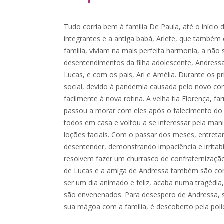
Tudo corria bem à família De Paula, até o início
integrantes e a antiga babá, Arlete, que també
família, viviam na mais perfeita harmonia, a não 
desentendimentos da filha adolescente, Andress
Lucas, e com os pais, Ari e Amélia. Durante os 
social, devido à pandemia causada pelo novo co
facilmente à nova rotina. A velha tia Florença, 
passou a morar com eles após o falecimento do
todos em casa e voltou a se interessar pela ma
loções faciais. Com o passar dos meses, entreta
desentender, demonstrando impaciência e irritab
resolvem fazer um churrasco de confraternização
de Lucas e a amiga de Andressa também são con
ser um dia animado e feliz, acaba numa tragédia
são envenenados. Para desespero de Andressa, s
sua mágoa com a família, é descoberto pela políc