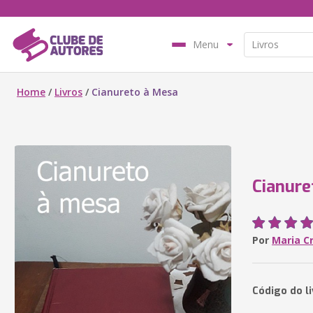
Menu
Home
/
Livros
/
Cianureto à Mesa
Cianure
Por
Maria C
Código do l