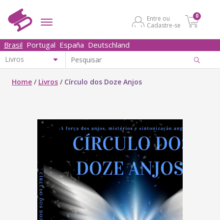
0
Entre ou
Cadastre-se
Brasil
Portugal
España
Deutschland
Home
/
Livros
/
Círculo dos Doze Anjos