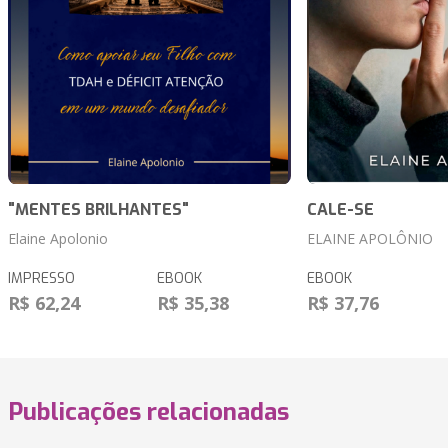
"MENTES BRILHANTES"
CALE-SE
Elaine Apolonio
ELAINE APOLÔNIO
IMPRESSO
EBOOK
EBOOK
R$ 62,24
R$ 35,38
R$ 37,76
Publicações relacionadas