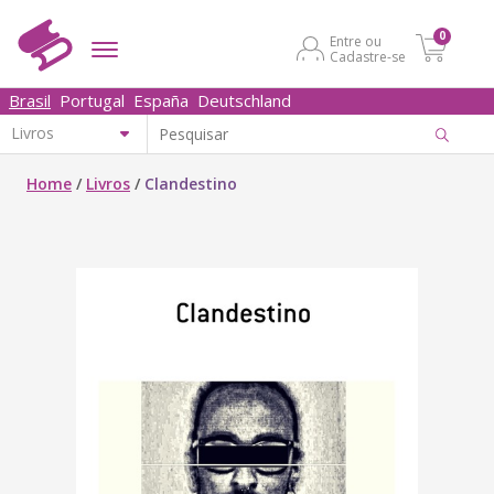
0
Entre ou
Cadastre-se
Brasil
Portugal
España
Deutschland
Home
/
Livros
/
Clandestino